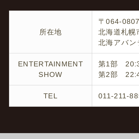
各タレントのキャスティ
〒064-080
です
所在地
北海道札幌市
北海アバン
企業パーティー・結婚式
の周年など
ENTERTAINMENT
第1部 20:3
SHOW
第2部 22:4
※ 是非お気軽にお問い
TEL
011-211-8
キャスティング実績の一
ミラクルひかる・ビュー