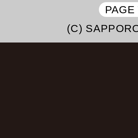
子・よよよちゃん・
PAGE
エハラマサヒロ・テツ＆
(C) SAPPORO
ドザコシショウ・
あきら100％・鼠先輩・
ハラミちゃん・May･J・
法子・
中村あゆみ・桑野信義・
み・大江裕・