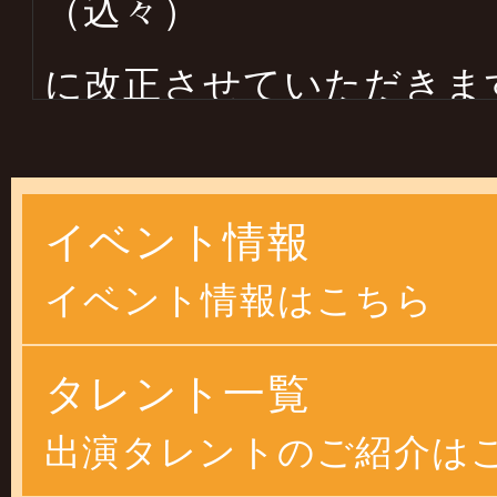
（込々）
に改正させていただきま
します
イベント情報
2025年03月14日
イベント情報はこちら
２０２５年４月より物価
恐縮ですが
タレント一覧
価格改正させていただ
出演タレントのご紹介は