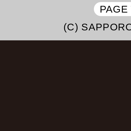
子・よよよちゃん・
PAGE
エハラマサヒロ・テツ＆
(C) SAPPORO
ドザコシショウ・
あきら100％・鼠先輩・
ハラミちゃん・May･J・
法子・
中村あゆみ・桑野信義・
み・大江裕・