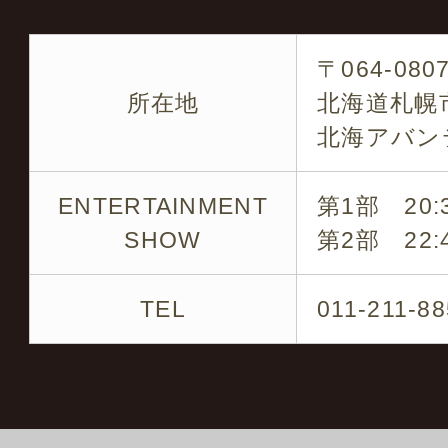
各タレントのキャスティ
〒064-080
です
所在地
北海道札幌市
北海アバン
企業パーティー・結婚式
の周年など
ENTERTAINMENT
第1部 20:3
SHOW
第2部 22:4
※ 是非お気軽にお問い
TEL
011-211-8
キャスティング実績の一
ミラクルひかる・ビュー