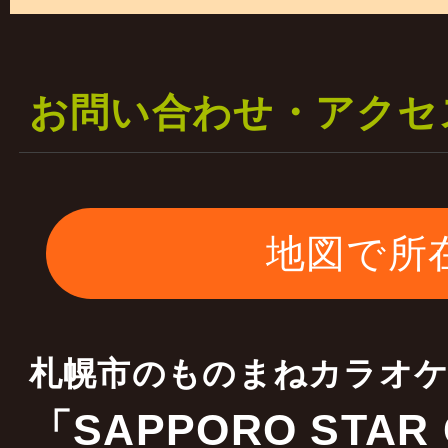
一部の料金は据え置き 
二部の料金を￥５０００
お問い合わせ・アクセ
します
ご理解宜しくお願いいた
地図で所
2023年01月17日
当店はキャスティング会
札幌市のものまねカラオ
全国各地 ものまね・お
「SAPPORO STAR