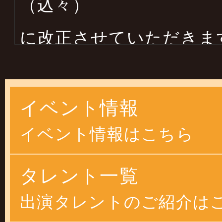
（込々）
に改正させていただきま
します
イベント情報
2025年03月14日
イベント情報はこちら
２０２５年４月より物価
恐縮ですが
タレント一覧
価格改正させていただ
出演タレントのご紹介は