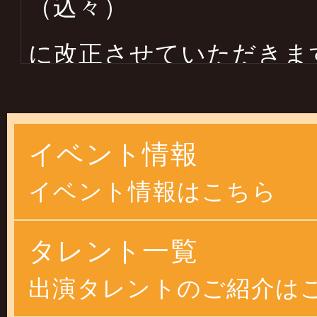
（込々）
に改正させていただきま
します
イベント情報
2025年03月14日
イベント情報はこちら
２０２５年４月より物価
恐縮ですが
タレント一覧
価格改正させていただ
出演タレントのご紹介は