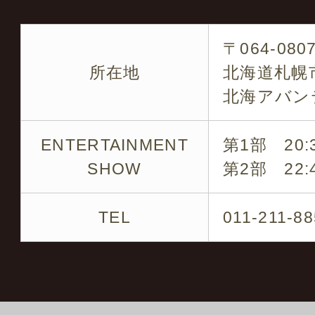
各タレントのキャスティ
〒064-080
です
所在地
北海道札幌市
北海アバン
企業パーティー・結婚式
の周年など
ENTERTAINMENT
第1部 20:3
SHOW
第2部 22:4
※ 是非お気軽にお問い
TEL
011-211-8
キャスティング実績の一
ミラクルひかる・ビュー