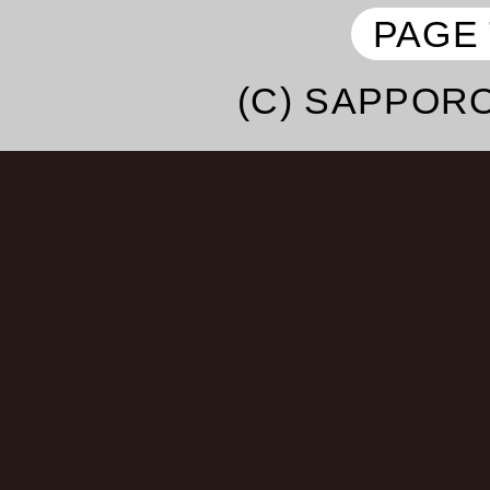
子・よよよちゃん・
PAGE
エハラマサヒロ・テツ＆
(C) SAPPORO
ドザコシショウ・
あきら100％・鼠先輩・
ハラミちゃん・May･J・
法子・
中村あゆみ・桑野信義・
み・大江裕・