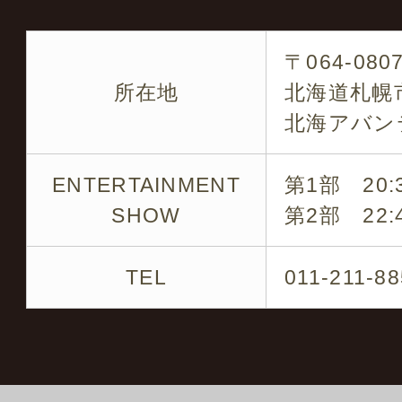
各タレントのキャスティ
〒064-080
です
所在地
北海道札幌市
北海アバン
企業パーティー・結婚式
の周年など
ENTERTAINMENT
第1部 20:3
SHOW
第2部 22:4
※ 是非お気軽にお問い
TEL
011-211-8
キャスティング実績の一
ミラクルひかる・ビュー