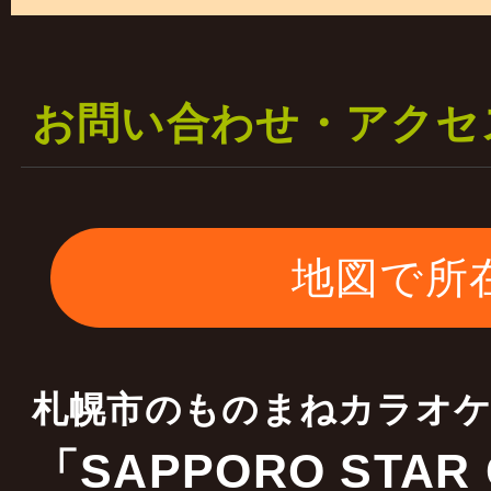
一部の料金は据え置き 
二部の料金を￥５０００
お問い合わせ・アクセ
します
ご理解宜しくお願いいた
地図で所
2023年01月17日
当店はキャスティング会
札幌市のものまねカラオ
全国各地 ものまね・お
「SAPPORO STAR