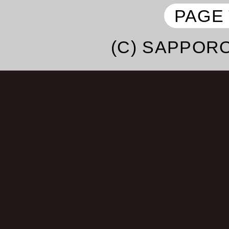
子・よよよちゃん・
PAGE
エハラマサヒロ・テツ＆
(C) SAPPORO
ドザコシショウ・
あきら100％・鼠先輩・
ハラミちゃん・May･J・
法子・
中村あゆみ・桑野信義・
み・大江裕・