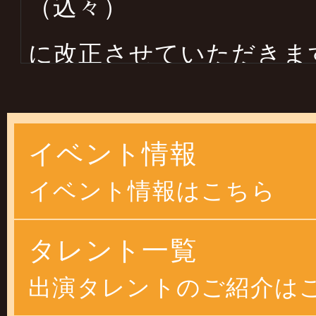
（込々）
に改正させていただきま
します
イベント情報
2025年03月14日
イベント情報はこちら
２０２５年４月より物価
恐縮ですが
タレント一覧
価格改正させていただ
出演タレントのご紹介は