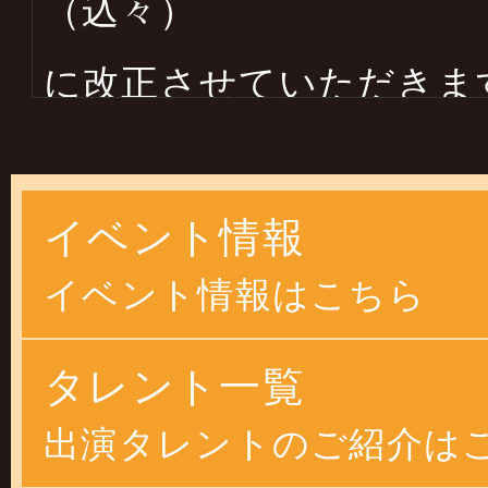
（込々）
に改正させていただきま
します
イベント情報
2025年03月14日
イベント情報はこちら
２０２５年４月より物価
恐縮ですが
タレント一覧
価格改正させていただ
出演タレントのご紹介は