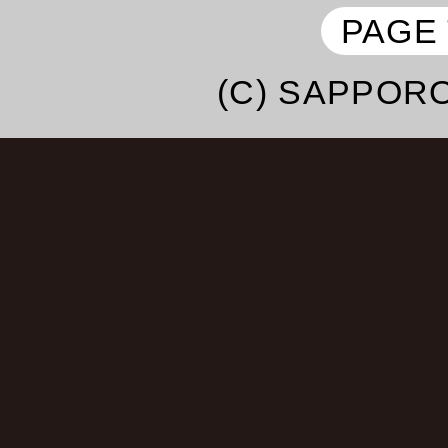
子・よよよちゃん・
PAGE
エハラマサヒロ・テツ＆
(C) SAPPORO
ドザコシショウ・
あきら100％・鼠先輩・
ハラミちゃん・May･J・
法子・
中村あゆみ・桑野信義・
み・大江裕・