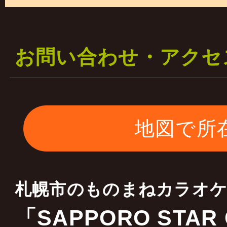
一部の料金は据え置き 
二部の料金を￥５０００
お問い合わせ・アクセ
します
ご理解宜しくお願いいた
地図で所
2023年01月17日
当店はキャスティング会
札幌市のものまねカラオ
全国各地 ものまね・お
「SAPPORO STAR