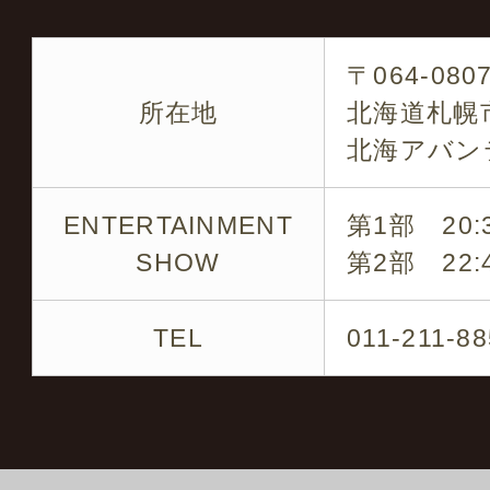
各タレントのキャスティ
〒064-080
です
所在地
北海道札幌市
北海アバン
企業パーティー・結婚式
の周年など
ENTERTAINMENT
第1部 20:3
SHOW
第2部 22:4
※ 是非お気軽にお問い
TEL
011-211-8
キャスティング実績の一
ミラクルひかる・ビュー