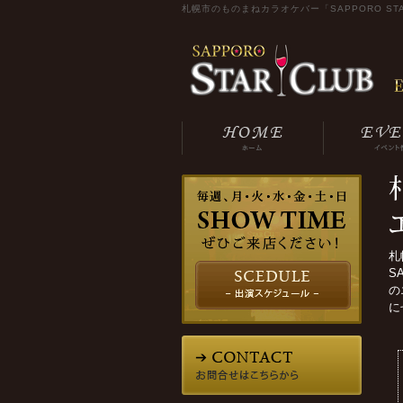
札幌市のものまねカラオケバー「SAPPORO STA
札
S
の
に