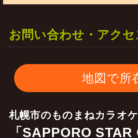
一部の料金は据え置き 
二部の料金を￥５０００
お問い合わせ・アクセ
します
ご理解宜しくお願いいた
地図で所
2023年01月17日
当店はキャスティング会
札幌市のものまねカラオ
全国各地 ものまね・お
「SAPPORO STAR