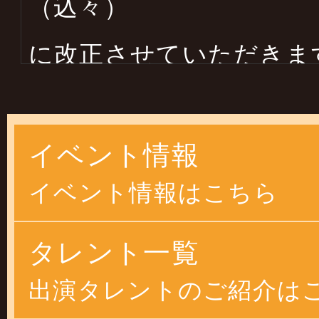
（込々）
に改正させていただきま
します
イベント情報
2025年03月14日
イベント情報はこちら
２０２５年４月より物価
恐縮ですが
タレント一覧
価格改正させていただ
出演タレントのご紹介は