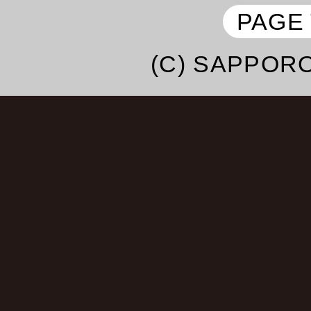
子・よよよちゃん・
PAGE
エハラマサヒロ・テツ＆
(C) SAPPORO
ドザコシショウ・
あきら100％・鼠先輩・
ハラミちゃん・May･J・
法子・
中村あゆみ・桑野信義・
み・大江裕・