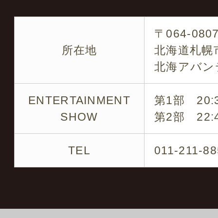
各タレントのキャスティ
〒064-080
です
所在地
北海道札幌市
北海アバン
企業パーティー・結婚式
の周年など
ENTERTAINMENT
第1部 20:3
SHOW
第2部 22:4
※ 是非お気軽にお問い
TEL
011-211-8
キャスティング実績の一
ミラクルひかる・ビュー