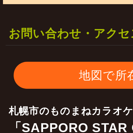
一部の料金は据え置き 
二部の料金を￥５０００
お問い合わせ・アクセ
します
ご理解宜しくお願いいた
地図で所
2023年01月17日
当店はキャスティング会
札幌市のものまねカラオ
全国各地 ものまね・お
「SAPPORO STAR