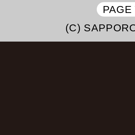
子・よよよちゃん・
PAGE
エハラマサヒロ・テツ＆
(C) SAPPORO
ドザコシショウ・
あきら100％・鼠先輩・
ハラミちゃん・May･J・
法子・
中村あゆみ・桑野信義・
み・大江裕・