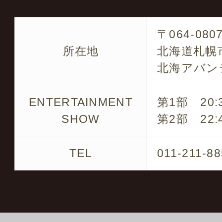
各タレントのキャスティ
〒064-080
です
所在地
北海道札幌市
北海アバン
企業パーティー・結婚式
の周年など
ENTERTAINMENT
第1部 20:3
SHOW
第2部 22:4
※ 是非お気軽にお問い
TEL
011-211-8
キャスティング実績の一
ミラクルひかる・ビュー