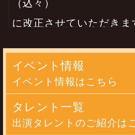
（込々）
に改正させていただきま
します
イベント情報
2025年03月14日
イベント情報はこちら
２０２５年４月より物価
恐縮ですが
タレント一覧
価格改正させていただ
出演タレントのご紹介は